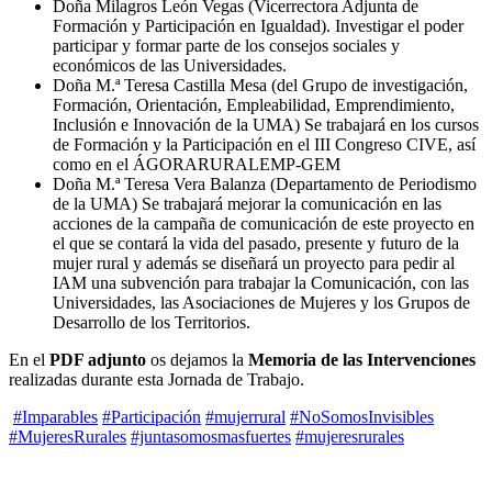
Doña Milagros León Vegas (Vicerrectora Adjunta de
Formación y Participación en Igualdad). Investigar el poder
participar y formar parte de los consejos sociales y
económicos de las Universidades.
Doña M.ª Teresa Castilla Mesa (del Grupo de investigación,
Formación, Orientación, Empleabilidad, Emprendimiento,
Inclusión e Innovación de la UMA) Se trabajará en los cursos
de Formación y la Participación en el III Congreso CIVE, así
como en el ÁGORARURALEMP-GEM
Doña M.ª Teresa Vera Balanza (Departamento de Periodismo
de la UMA) Se trabajará mejorar la comunicación en las
acciones de la campaña de comunicación de este proyecto en
el que se contará la vida del pasado, presente y futuro de la
mujer rural y además se diseñará un proyecto para pedir al
IAM una subvención para trabajar la Comunicación, con las
Universidades, las Asociaciones de Mujeres y los Grupos de
Desarrollo de los Territorios.
En el
PDF adjunto
os dejamos la
Memoria de las Intervenciones
realizadas durante esta Jornada de Trabajo.
#Imparables
#Participación
#mujerrural
#NoSomosInvisibles
#MujeresRurales
#juntasomosmasfuertes
#mujeresrurales