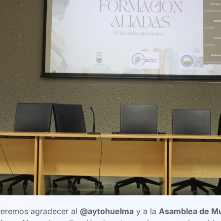
eremos agradecer al
@aytohuelma
y a la
Asamblea de Mu