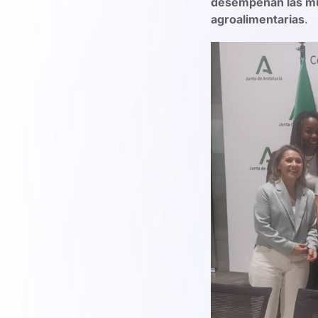
desempeñan las muje
agroalimentarias
.