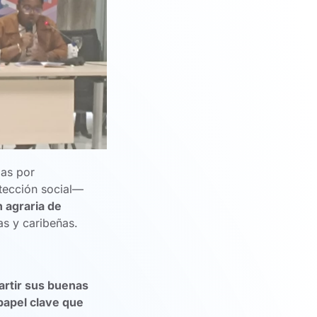
as por
otección social—
n agraria de
as y caribeñas.
rtir sus buenas
 papel clave que