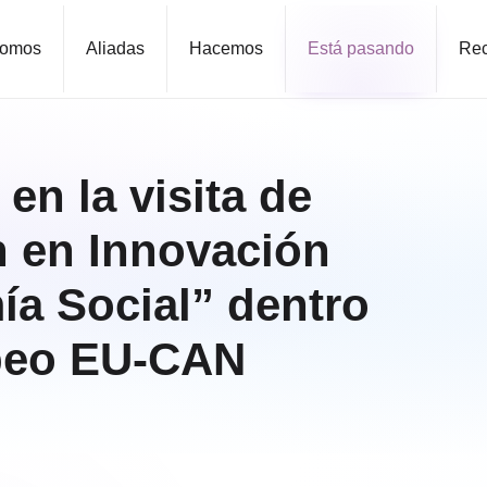
omos
Aliadas
Hacemos
Está pasando
Rec
n la visita de
n en Innovación
ía Social” dentro
opeo EU-CAN