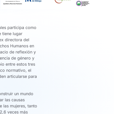
les participa como
 tiene lugar
ex directora del
erechos Humanos en
acio de reflexión y
lencia de género y
o entre estos tres
rco normativo, el
en articularse para
onstruir un mundo
ar las causas
 las mujeres, tanto
 2,6 veces más