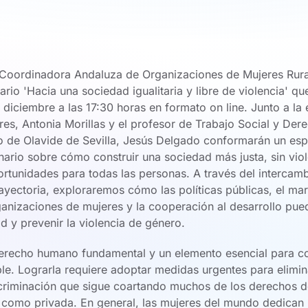
a Coordinadora Andaluza de Organizaciones de Mujeres Rura
rio 'Hacia una sociedad igualitaria y libre de violencia' que
diciembre a las 17:30 horas en formato on line. Junto a la 
jeres, Antonia Morillas y el profesor de Trabajo Social y D
o de Olavide de Sevilla, Jesús Delgado conformarán un esp
linario sobre cómo construir una sociedad más justa, sin vio
rtunidades para todas las personas. A través del intercambi
ayectoria, exploraremos cómo las políticas públicas, el ma
ganizaciones de mujeres y la cooperación al desarrollo pued
d y prevenir la violencia de género.
derecho humano fundamental y un elemento esencial para c
ble. Lograrla requiere adoptar medidas urgentes para elimin
criminación que sigue coartando muchos de los derechos de
a como privada. En general, las mujeres del mundo dedican